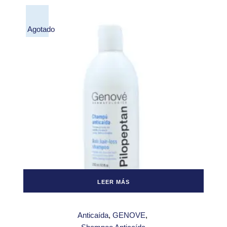
Agotado
LEER MÁS
Anticaída
GENOVE