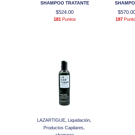
SHAMPOO TRATANTE
SHAMP
$
524.00
$
570.0
181
Puntos
197
Punt
LAZARTIGUE
Liquidación
Productos Capilares
shampoo