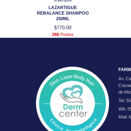
LAZARTIGUE
REBALANCE SHAMPOO
250ML
$
770.00
266
Puntos
FARM
Av. Ca
Coyoa
de Mé
Tel: 5
WA: 5
Mail: