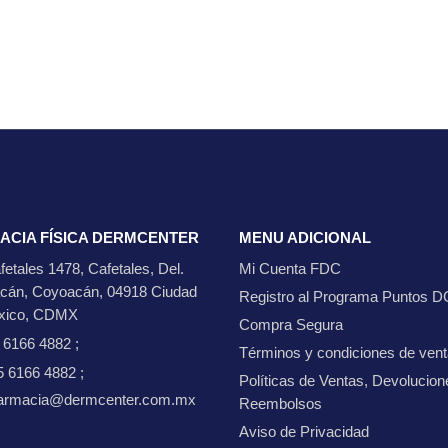
ACIA FÍSICA DERMCENTER
MENU ADICIONAL
fetales 1478, Cafetales, Del.
Mi Cuenta FDC
cán, Coyoacán, 04918 Ciudad
Registro al Programa Puntos D
xico, CDMX
Compra Segura
5 6166 4882
;
Términos y condiciones de ven
5 6166 4882
;
Políticas de Ventas, Devolucion
 farmacia@dermcenter.com.mx
Reembolsos
Aviso de Privacidad