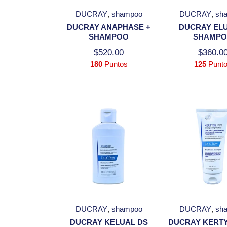
DUCRAY
shampoo
DUCRAY
sh
DUCRAY ANAPHASE +
DUCRAY EL
SHAMPOO
SHAMP
$
520.00
$
360.0
180
Puntos
125
Punt
DUCRAY
shampoo
DUCRAY
sh
DUCRAY KELUAL DS
DUCRAY KERT