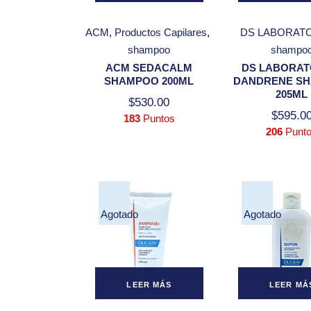
ACM
Productos Capilares
DS LABORAT
shampoo
shampo
ACM SEDACALM
DS LABORAT
SHAMPOO 200ML
DANDRENE S
205ML
$
530.00
$
595.0
183
Puntos
206
Punt
Agotado
Agotado
LEER MÁS
LEER MÁ