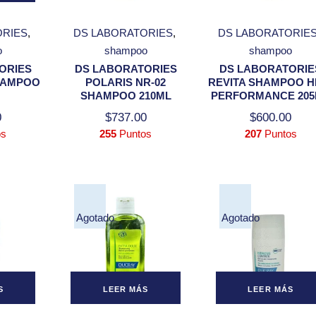
Ventas,
Devoluciones y
ORIES
DS LABORATORIES
DS LABORATORIE
Reembolsos
o
shampoo
shampoo
Aviso de
ORIES
DS LABORATORIES
DS LABORATORIE
Privacidad
HAMPOO
POLARIS NR-02
REVITA SHAMPOO H
SHAMPOO 210ML
PERFORMANCE 20
0
$
737.00
$
600.00
os
255
Puntos
207
Puntos
Agotado
Agotado
S
LEER MÁS
LEER MÁS