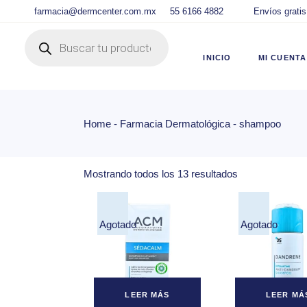
Skip
farmacia@dermcenter.com.mx
55 6166 4882
Envíos gratis
to
the
Products search
content
Ingre
DC
INICIO
MI CUENTA
Panel
DC
Lista
Home
Farmacia Dermatológica
shampoo
Ingresar C
Carri
DC
Chec
Panel de U
Mostrando todos los 13 resultados
Track
DC
Lista de D
Carrito
Agotado
Agotado
Checkout
Tracking d
LEER MÁS
LEER MÁ