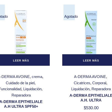
otado
Agotado
LEER MÁS
LEER MÁS
A-DERMA AVOINE
crema
A-DERMA AVOINE
Cuidado de la piel
Cicatrices
Corporal
Funcionalidad
Liquidación
Liquidación
Reparadora
Reparadora
A-DERMA EPITHELIAL
A.H. ULTRA
A-DERMA EPITHELIALE
A.H ULTRA SPF50+
$
530.00