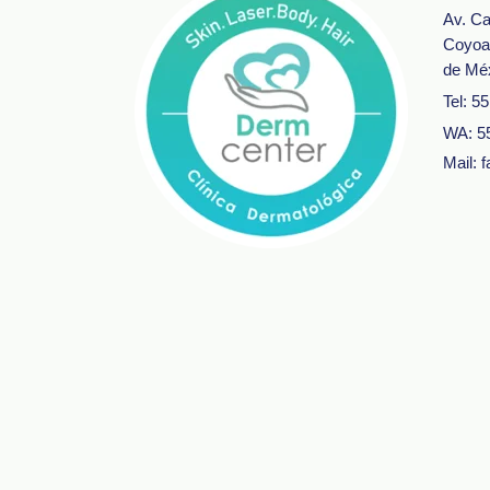
Av. Ca
Coyoa
de Mé
Tel: 5
WA: 5
Mail: