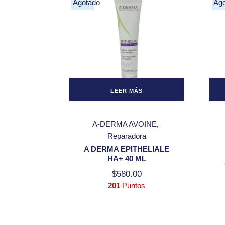
Agotado
Ag
LEER MÁS
A-DERMA AVOINE
Reparadora
A DERMA EPITHELIALE
HA+ 40 ML
$
580.00
201
Puntos