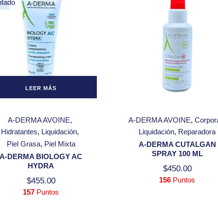
otado
Ventas,
Devoluciones y
Reembolsos
Aviso de
Privacidad
LEER MÁS
A-DERMA AVOINE
A-DERMA AVOINE
Corpor
Hidratantes
Liquidación
Liquidación
Reparadora
Piel Grasa
Piel Mixta
A-DERMA CUTALGAN
SPRAY 100 ML
A-DERMA BIOLOGY AC
HYDRA
$
450.00
156
Puntos
$
455.00
157
Puntos