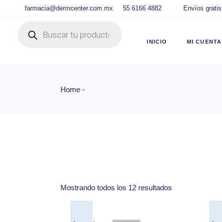
Skip
farmacia@dermcenter.com.mx
55 6166 4882
Envíos gratis
to
the
Products search
content
Ingre
DC
INICIO
MI CUENTA
Panel
DC
Lista
Home
Ingresar C
Carri
DC
Chec
Panel de U
Track
DC
Lista de D
Carrito
Checkout
Mostrando todos los 12 resultados
Tracking d