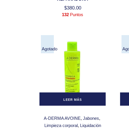
$
380.00
132
Puntos
Agotado
Ag
LEER MÁS
A-DERMA AVOINE
Jabones
Limpieza corporal
Liquidación