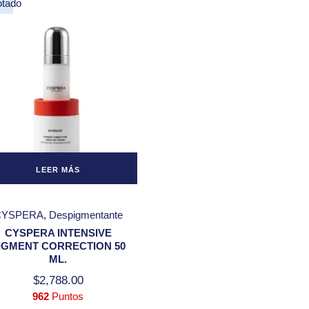
otado
Ventas,
Devoluciones y
Reembolsos
Aviso de
Privacidad
LEER MÁS
CYSPERA
Despigmentante
CYSPERA INTENSIVE
IGMENT CORRECTION 50
ML.
$
2,788.00
962
Puntos