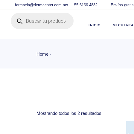
Skip
farmacia@dermcenter.com.mx
55 6166 4882
Envíos gratis
to
the
Products search
content
Ingre
DC
INICIO
MI CUENTA
Panel
DC
Lista
Home
Ingresar C
Carri
DC
Chec
Panel de U
Track
DC
Lista de D
Carrito
Checkout
Mostrando todos los 2 resultados
Tracking d