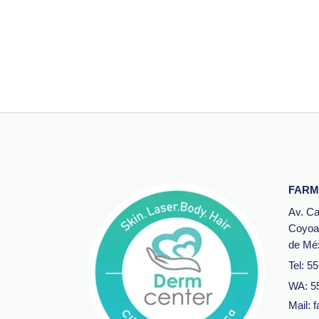
FARM
Av. Ca
Coyoa
de Mé
Tel: 5
WA: 5
Mail: