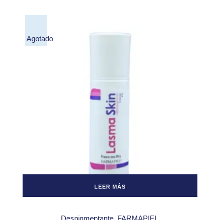
Agotado
LEER MÁS
Despigmentante
FARMAPIEL