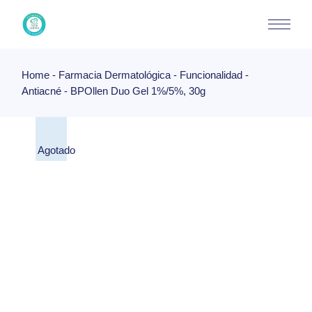
Skip
to
the
content
Home
Farmacia Dermatológica
Funcionalidad
Antiacné
BPOllen Duo Gel 1%/5%, 30g
Agotado