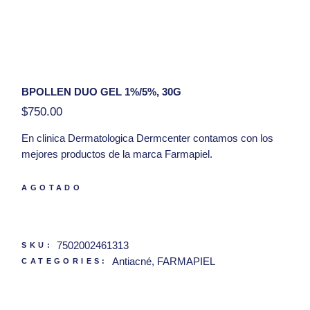
BPOLLEN DUO GEL 1%/5%, 30G
$
750.00
En clinica Dermatologica Dermcenter contamos con los
mejores productos de la marca Farmapiel.
Presentación:
30g
AGOTADO
Hola, tengo una duda con respecto al producto
BPOllen Duo Gel 1%/5%, 30g
7502002461313
SKU:
Antiacné
,
FARMAPIEL
CATEGORIES: