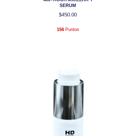
SERUM
$
450.00
156
Puntos