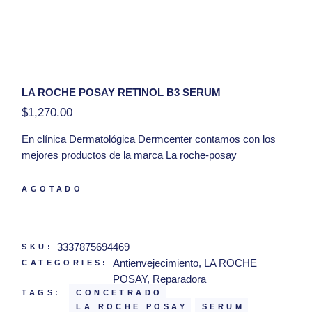
LA ROCHE POSAY RETINOL B3 SERUM
$
1,270.00
En clínica Dermatológica Dermcenter contamos con los
mejores productos de la marca La roche-posay
Serum concentrado antiarrugas, resurfacing y regenerador
AGOTADO
incluso para pieles sensibles.
Hola, tengo una duda con respecto al producto La
Roche Posay Retinol B3 serum
3337875694469
SKU:
Antienvejecimiento
,
LA ROCHE
CATEGORIES:
POSAY
,
Reparadora
TAGS:
CONCETRADO
LA ROCHE POSAY
SERUM