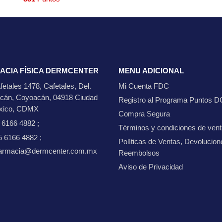
ACIA FÍSICA DERMCENTER
MENU ADICIONAL
fetales 1478, Cafetales, Del.
Mi Cuenta FDC
cán, Coyoacán, 04918 Ciudad
Registro al Programa Puntos D
xico, CDMX
Compra Segura
5 6166 4882
;
Términos y condiciones de ven
5 6166 4882
;
Políticas de Ventas, Devolucion
 farmacia@dermcenter.com.mx
Reembolsos
Aviso de Privacidad