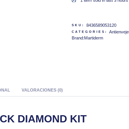
1 item sold in last 3 hours
8436589053120
SKU:
Antienveje
CATEGORIES:
Brand:
Martiderm
ONAL
VALORACIONES (0)
CK DIAMOND KIT