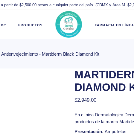
 a partir de $2,500.00 pesos a cualquier parte del país. (CDMX y Área M. $2
sar Cuenta
Todos los
Hot Sale 2026
productos
Compra Segura
 DC
PRODUCTOS
FARMACIA EN LÍNEA
 de Usuario
Productos
Productos
Originales
Originales
 de Deseos
Parabótica
Preguntas
Antienvejecimiento
Martiderm Black Diamond Kit
uenta
Todos los
Hot Sale 2026
to
Isispharma
Frecuentes
productos
Compra Segura
kout
Martiderm
Términos y
MARTIDER
suario
Productos
Productos
condiciones de
ing del Pedido
Hidratantes
Originales
Originales
venta
DIAMOND K
Antiacné
eseos
Parabótica
Preguntas
Políticas de
Isispharma
Frecuentes
Ventas,
$
2,949.00
Devoluciones y
Martiderm
Términos y
Reembolsos
condiciones de
En clínica
Dermatológica Der
el Pedido
Hidratantes
venta
Aviso de
productos de la marca Martid
Antiacné
Privacidad
Políticas de
Presentación:
Ampolletas