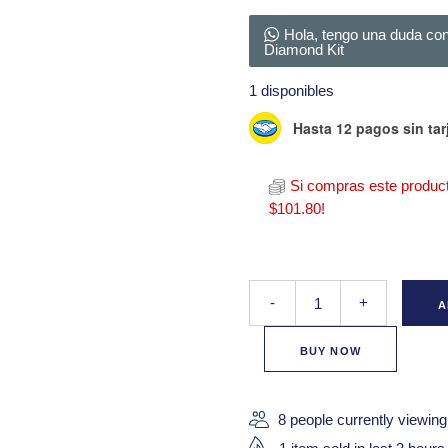
Ventas,
Devoluciones y
Hola, tengo una duda con
Diamond Kit
Reembolsos
Aviso de
1 disponibles
Privacidad
Hasta 12 pagos sin tar
Si compras este produc
$
101.80
!
Martiderm Black Diamond Kit q
-
+
A
BUY NOW
8 people currently viewing