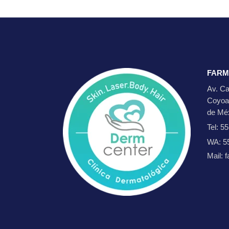
FARM
Av. Ca
Coyoa
de Mé
Tel: 5
WA: 5
Mail: