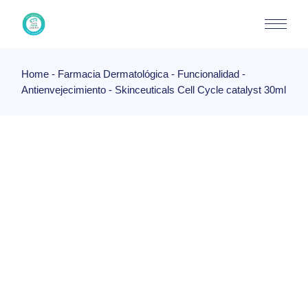
Skip
to
the
content
Home
Farmacia Dermatológica
Funcionalidad
Antienvejecimiento
Skinceuticals Cell Cycle catalyst 30ml