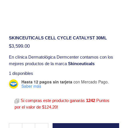
SKINCEUTICALS CELL CYCLE CATALYST 30ML
$
3,599.00
En clínica
Dermatológica Dermcenter
contamos con los
mejores productos de la marca
Skinceuticals
Presentación:
30ML
1 disponibles
Hasta 12 pagos sin tarjeta
con Mercado Pago.
Hola, tengo una duda con respecto al producto
Saber más
Skinceuticals Cell Cycle catalyst 30ml
Si compras este producto ganarás
1242
Puntos
por el valor de
$
124.20
!
Skinceuticals Cell Cycle catalyst 30ml quantity