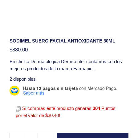
SODIMEL SUERO FACIAL ANTIOXIDANTE 30ML
$
880.00
En clínica Dermatológica Dermcenter contamos con los
mejores productos de la marca Farmapiel.
Presentación:
30ml
2 disponibles
Hasta 12 pagos sin tarjeta
con Mercado Pago.
Hola, tengo una duda con respecto al producto
Saber más
Sodimel Suero Facial Antioxidante 30ml
Si compras este producto ganarás
304
Puntos
por el valor de
$
30.40
!
Sodimel Suero Facial Antioxidante 30ml quantity