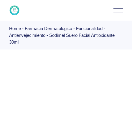
Skip
to
the
content
Home
Farmacia Dermatológica
Funcionalidad
Antienvejecimiento
Sodimel Suero Facial Antioxidante
30ml