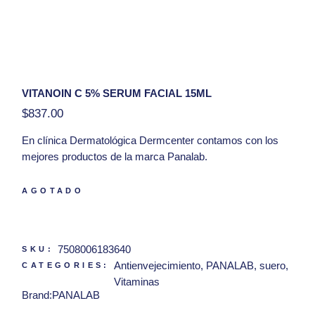
VITANOIN C 5% SERUM FACIAL 15ML
$
837.00
En clínica Dermatológica Dermcenter contamos con los
mejores productos de la marca Panalab.
Presentación:
15ml
AGOTADO
Hola, tengo una duda con respecto al producto
Vitanoin C 5% Serum Facial 15ml
7508006183640
SKU:
Antienvejecimiento
,
PANALAB
,
suero
,
CATEGORIES:
Vitaminas
Brand:
PANALAB