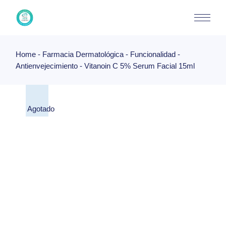
Skip
to
the
content
Home
Farmacia Dermatológica
Funcionalidad
Antienvejecimiento
Vitanoin C 5% Serum Facial 15ml
Agotado