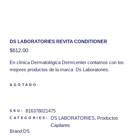
DS LABORATORIES REVITA CONDITIONER
$
612.00
En clínica
Dermatológica Dermcenter
contamos con los
mejores productos de la marca Ds Laboratories.
Presentacion:
205 ml
AGOTADO
Hola, tengo una duda con respecto al producto Ds
Laboratories Revita Conditioner
816378021475
SKU:
DS LABORATORIES
,
Productos
CATEGORIES:
Capilares
Brand:
DS