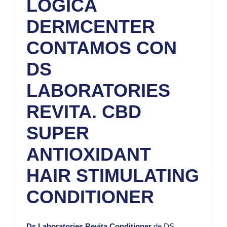
LÓGICA
DERMCENTER
CONTAMOS CON
DS
LABORATORIES
REVITA. CBD
SUPER
ANTIOXIDANT
HAIR STIMULATING
CONDITIONER
Ds Laboratories Revita Conditioner
de
DS