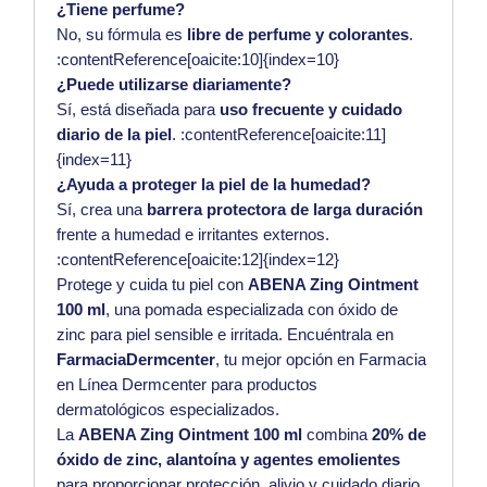
¿Tiene perfume?
No, su fórmula es
libre de perfume y colorantes
.
:contentReference[oaicite:10]{index=10}
¿Puede utilizarse diariamente?
Sí, está diseñada para
uso frecuente y cuidado
diario de la piel
. :contentReference[oaicite:11]
{index=11}
¿Ayuda a proteger la piel de la humedad?
Sí, crea una
barrera protectora de larga duración
frente a humedad e irritantes externos.
:contentReference[oaicite:12]{index=12}
Protege y cuida tu piel con
ABENA Zing Ointment
100 ml
, una pomada especializada con óxido de
zinc para piel sensible e irritada. Encuéntrala en
FarmaciaDermcenter
, tu mejor opción en Farmacia
en Línea Dermcenter para productos
dermatológicos especializados.
La
ABENA Zing Ointment 100 ml
combina
20% de
óxido de zinc, alantoína y agentes emolientes
para proporcionar protección, alivio y cuidado diario