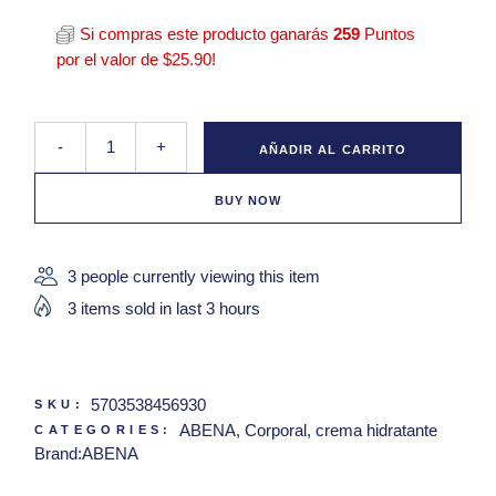
Si compras este producto ganarás
259
Puntos
por el valor de
$
25.90
!
ABENA Zing Ointment 100 ml quantity
-
+
AÑADIR AL CARRITO
BUY NOW
3 people currently viewing this item
3 items sold in last 3 hours
5703538456930
SKU:
ABENA
,
Corporal
,
crema hidratante
CATEGORIES:
Brand:
ABENA