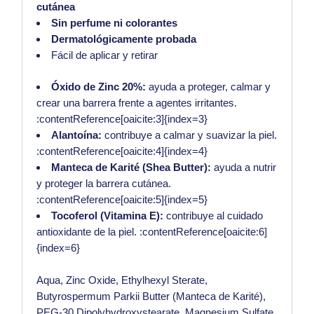
cutánea
Sin perfume ni colorantes
Dermatológicamente probada
Fácil de aplicar y retirar
Óxido de Zinc 20%:
ayuda a proteger, calmar y
crear una barrera frente a agentes irritantes.
:contentReference[oaicite:3]{index=3}
Alantoína:
contribuye a calmar y suavizar la piel.
:contentReference[oaicite:4]{index=4}
Manteca de Karité (Shea Butter):
ayuda a nutrir
y proteger la barrera cutánea.
:contentReference[oaicite:5]{index=5}
Tocoferol (Vitamina E):
contribuye al cuidado
antioxidante de la piel. :contentReference[oaicite:6]
{index=6}
Aqua, Zinc Oxide, Ethylhexyl Sterate,
Butyrospermum Parkii Butter (Manteca de Karité),
PEG-30 Dipolyhydroxystearate, Magnesium Sulfate,