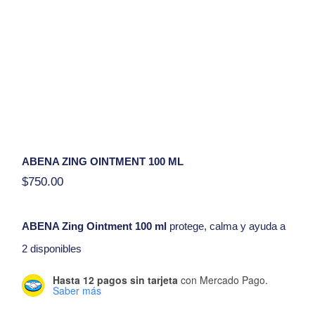
ABENA ZING OINTMENT 100 ML
$
750.00
ABENA Zing Ointment 100 ml
protege, calma y ayuda a
reparar la piel sensible e irritada gracias a su contenido de
2 disponibles
óxido de zinc al 20%.
Hasta 12 pagos sin tarjeta
con Mercado Pago.
Hola, tengo una duda con respecto al producto
Saber más
ABENA Zing Ointment 100 ml