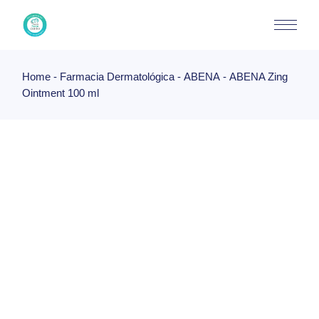
Skip
to
the
content
Home
Farmacia Dermatológica
ABENA
ABENA Zing
Ointment 100 ml