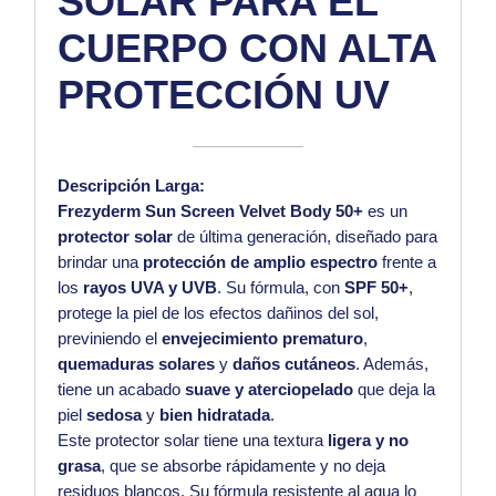
SOLAR PARA EL
CUERPO CON ALTA
PROTECCIÓN UV
Descripción Larga:
Frezyderm Sun Screen Velvet Body 50+
es un
protector solar
de última generación, diseñado para
brindar una
protección de amplio espectro
frente a
los
rayos UVA y UVB
. Su fórmula, con
SPF 50+
,
protege la piel de los efectos dañinos del sol,
previniendo el
envejecimiento prematuro
,
quemaduras solares
y
daños cutáneos
. Además,
tiene un acabado
suave y aterciopelado
que deja la
piel
sedosa
y
bien hidratada
.
Este protector solar tiene una textura
ligera y no
grasa
, que se absorbe rápidamente y no deja
residuos blancos. Su fórmula resistente al agua lo