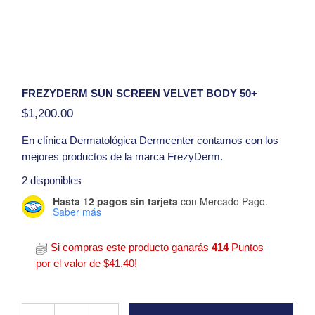
FREZYDERM SUN SCREEN VELVET BODY 50+
$
1,200.00
En clínica
Dermatológica Dermcenter
contamos con los
mejores productos de la marca FrezyDerm.
Presentacion:
125 ml
2 disponibles
Hasta 12 pagos sin tarjeta
con Mercado Pago.
Proteccion Solar Para El Cuerpo
Saber más
Hola, tengo una duda con respecto al producto
Frezyderm Sun Screen Velvet Body 50+
Si compras este producto ganarás
414
Puntos
por el valor de
$
41.40
!
Frezyderm Sun Screen Velvet Body 50+ quantity