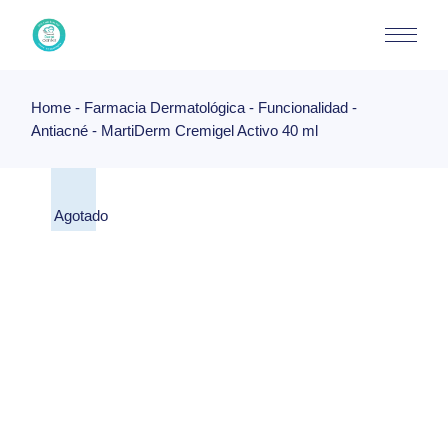
Skip
to
the
content
Home
Farmacia Dermatológica
Funcionalidad
Antiacné
MartiDerm Cremigel Activo 40 ml
Agotado