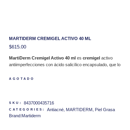
MARTIDERM CREMIGEL ACTIVO 40 ML
$
615.00
MartiDerm Cremigel Activo 40 ml
es
cremigel
activo
antiimperfecciones con ácido salicílico encapsulado, que lo
hace mas estable, y bioactivos vegetales que matifica la
piel.
AGOTADO
En clínica
Dermatologica Dermcenter
contamos con los
mejores productos de la marca MartiDerm.
8437000435716
SKU:
Hola, tengo una duda con respecto al producto
Antiacné
,
MARTIDERM
,
Piel Grasa
CATEGORIES:
MartiDerm Cremigel Activo 40 ml
Brand:
Martiderm