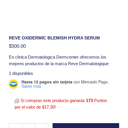
REVE OXIDERMIC BLEMISH HYDRA SERUM
$
500.00
En clinica
Dermatologica Dermcenter
ofrecemos los
mejores productos de la marca Reve Dermatologique
Presentacion:
30 ml
1 disponibles
Hasta 12 pagos sin tarjeta
con Mercado Pago.
Hola, tengo una duda con respecto al producto
Saber más
Reve Oxidermic Blemish Hydra Serum
Si compras este producto ganarás
173
Puntos
por el valor de
$
17.30
!
Reve Oxidermic Blemish Hydra Serum quantity