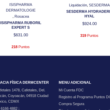
ISISPHARMA
Liquidación
SESDERMA
DERMATOLOGIE
SESDERMA HYDRADER
HYAL
Rosacea
ISISPHARMA RUBORIL
$
924.00
EXPERT S
$
631.00
319
Puntos
218
Puntos
ACIA FÍSICA DERMCENTER
MENU ADICIONAL
fetales 1478, Cafetales, Del.
Mi Cuenta FDC
cán, Coyoacán, 04918 Ciudad
Registro al Programa Puntos D
xico, CDMX
Compra Segura
5 6166 4882
;