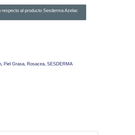
n respecto al producto Sesderma Azelac
n
,
Piel Grasa
,
Rosacea
,
SESDERMA