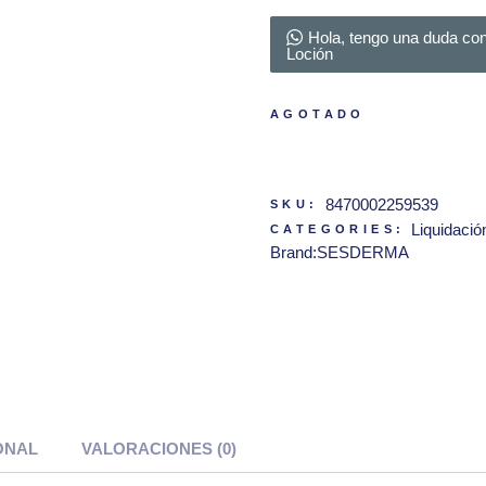
Ventas,
Devoluciones y
Hola, tengo una duda co
Loción
Reembolsos
Aviso de
AGOTADO
Privacidad
8470002259539
SKU:
Liquidació
CATEGORIES:
Brand:
SESDERMA
ONAL
VALORACIONES (0)