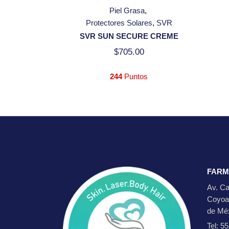
Piel Grasa
Protectores Solares
SVR
SVR SUN SECURE CREME
$
705.00
244
Puntos
FARM
Av. Ca
Coyoa
de Mé
Tel: 5