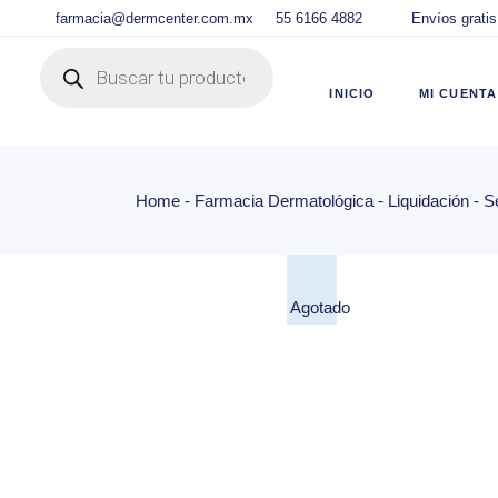
Skip
farmacia@dermcenter.com.mx
55 6166 4882
Envíos gratis
to
the
Products search
content
Ingre
DC
INICIO
MI CUENTA
Panel
DC
Lista
Home
Farmacia Dermatológica
Liquidación
S
Ingresar C
Carri
DC
Chec
Panel de U
Track
DC
Agotado
Lista de D
Carrito
Checkout
Tracking d