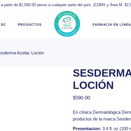
 a partir de $2,500.00 pesos a cualquier parte del país. (CDMX y Área M. $2
sar Cuenta
Todos los
Hot Sale 2026
productos
Compra Segura
 DC
PRODUCTOS
FARMACIA EN LÍNEA
 de Usuario
Productos
Productos
Originales
Originales
 de Deseos
Parabótica
Preguntas
esderma Azelac Loción
uenta
Todos los
Hot Sale 2026
to
Isispharma
Frecuentes
productos
Compra Segura
kout
Martiderm
Términos y
SESDERMA
suario
Productos
Productos
condiciones de
ing del Pedido
Hidratantes
Originales
Originales
venta
LOCIÓN
Antiacné
eseos
Parabótica
Preguntas
Políticas de
Isispharma
Frecuentes
Ventas,
$
590.00
Devoluciones y
Martiderm
Términos y
Reembolsos
condiciones de
En clínica
Dermatológica Der
el Pedido
Hidratantes
venta
Aviso de
productos de la marca Sesde
Antiacné
Privacidad
Políticas de
Presentacion:
3.4 fl. oz (100 