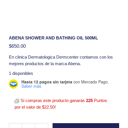
ABENA SHOWER AND BATHING OIL 500ML
$
650.00
En clinica
Dermatologica Dermcenter
contamos con los
mejores productos de la marca Abena.
Aceite para la ducha y el baño
1 disponibles
Hasta 12 pagos sin tarjeta
con Mercado Pago.
PRESENTACIÓN:
Saber más
500 ml
Si compras este producto ganarás
225
Puntos
Hola, tengo una duda con respecto al producto
Abena Shower And Bathing Oil 500ml
por el valor de
$
22.50
!
Abena Shower And Bathing Oil 500ml quantity