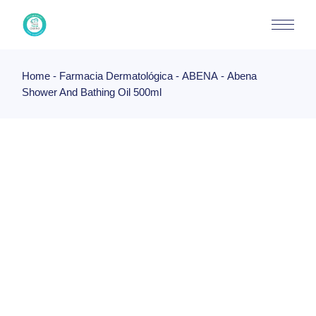
Skip
to
the
content
Home
Farmacia Dermatológica
ABENA
Abena
Shower And Bathing Oil 500ml