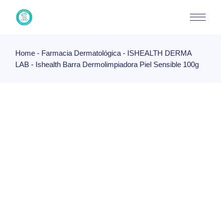
Skip
to
the
content
Home
Farmacia Dermatológica
ISHEALTH DERMA
LAB
Ishealth Barra Dermolimpiadora Piel Sensible 100g