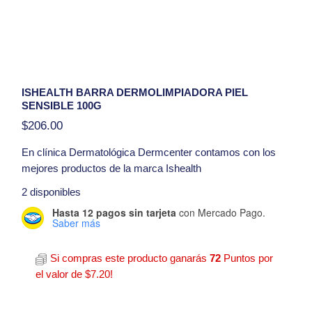
ISHEALTH BARRA DERMOLIMPIADORA PIEL
SENSIBLE 100G
$
206.00
En clínica
Dermatológica Dermcenter
contamos con los
mejores productos de la marca Ishealth
Presentación
: 100g
2 disponibles
Hasta 12 pagos sin tarjeta
con Mercado Pago.
Hola, tengo una duda con respecto al producto
Saber más
Ishealth Barra Dermolimpiadora Piel Sensible 100g
Si compras este producto ganarás
72
Puntos por
el valor de
$
7.20
!