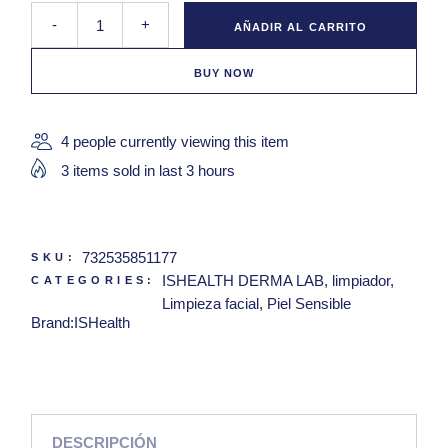
Ishealth Barra Dermolimpiadora Piel Sensible 100g quantity
-
+
AÑADIR AL CARRITO
BUY NOW
4 people currently viewing this item
3 items sold in last 3 hours
732535851177
SKU:
ISHEALTH DERMA LAB
,
limpiador
,
CATEGORIES:
Limpieza facial
,
Piel Sensible
Brand:
ISHealth
DESCRIPCIÓN