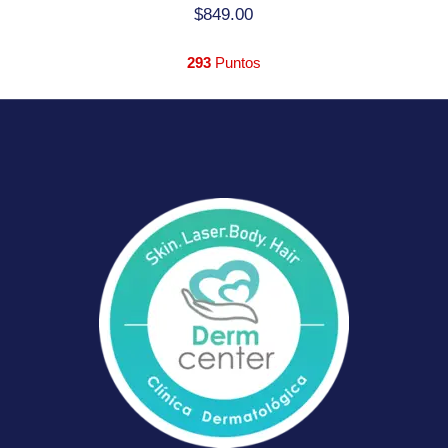
$
849.00
293
Puntos