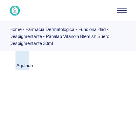
Skip
to
the
content
Home
Farmacia Dermatológica
Funcionalidad
Despigmentante
Panalab Vitanoin Blemish Suero
Despigmentante 30ml
Agotado