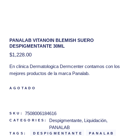
PANALAB VITANOIN BLEMISH SUERO
DESPIGMENTANTE 30ML
$
1,228.00
En clinica
Dermatologica Dermcenter
contamos con los
mejores productos de la marca Panalab.
Presentación:
30ml
AGOTADO
Hola, tengo una duda con respecto al producto
Panalab Vitanoin Blemish Suero Despigmentante
30ml
7508006184616
SKU:
Despigmentante
,
Liquidación
,
CATEGORIES:
PANALAB
TAGS:
DESPIGMENTANTE
PANALAB