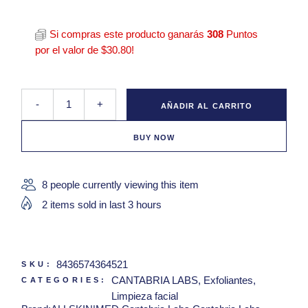
Si compras este producto ganarás
308
Puntos
por el valor de
$
30.80
!
ALLSKIN|MED PREPARATION Renewal Scrub 50 g quantity
-
+
AÑADIR AL CARRITO
BUY NOW
8 people currently viewing this item
2 items sold in last 3 hours
8436574364521
SKU:
CANTABRIA LABS
,
Exfoliantes
,
CATEGORIES:
Limpieza facial