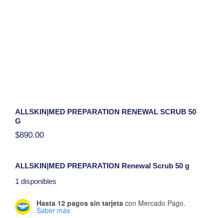
ALLSKIN|MED PREPARATION RENEWAL SCRUB 50
G
$
890.00
ALLSKIN|MED PREPARATION Renewal Scrub 50 g
exfolia, renueva la textura y ayuda a controlar el exceso de
1 disponibles
grasa para una piel más luminosa.
Hasta 12 pagos sin tarjeta
con Mercado Pago.
Hola, tengo una duda con respecto al producto
Saber más
ALLSKIN|MED PREPARATION Renewal Scrub 50 g