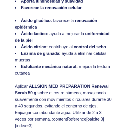
Aporta luminosidad y suavidad
Favorece la renovación celular
Ácido glicólico:
favorece la
renovación
epidérmica
Ácido láctico:
ayuda a mejorar la
uniformidad
de la piel
Ácido cítrico:
contribuye al
control del sebo
Enzima de granada:
ayuda a eliminar células
muertas
Exfoliante mecánico natural:
mejora la textura
cutánea
Aplicar
ALLSKIN|MED PREPARATION Renewal
Scrub 50 g
sobre el rostro húmedo, masajeando
suavemente con movimientos circulares durante 30
a 40 segundos, evitando el contorno de ojos.
Enjuagar con abundante agua. Utilizar de 2 a 3
veces por semana. :contentReference[oaicite:3]
{index=3}