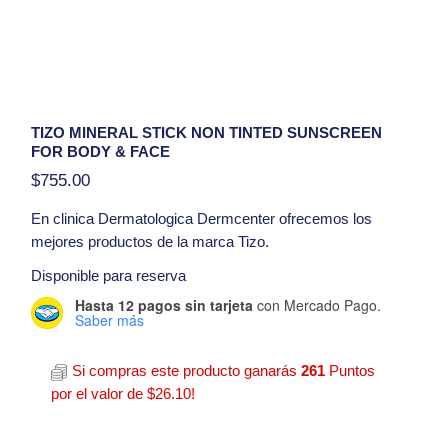
TIZO MINERAL STICK NON TINTED SUNSCREEN
FOR BODY & FACE
$
755.00
En clinica
Dermatologica Dermcenter
ofrecemos los
mejores productos de la marca Tizo.
TiZO® Mineral Stick Non-Tinted SPF 45
Disponible para reserva
Hasta 12 pagos sin tarjeta
con Mercado Pago.
Presentacion:
(30 g)
Saber más
Hola, tengo una duda con respecto al producto Tizo
Mineral Stick Non Tinted Sunscreen For Body & Face
Si compras este producto ganarás
261
Puntos
por el valor de
$
26.10
!