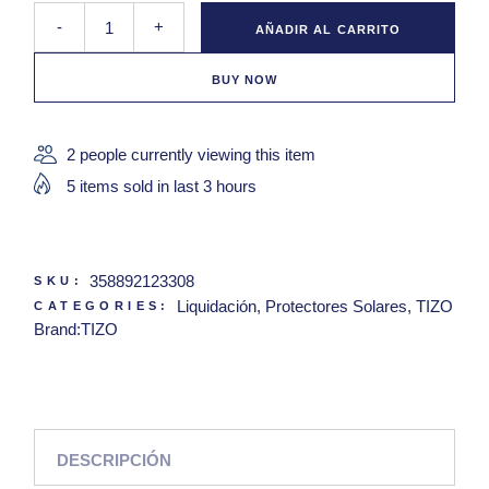
Tizo Mineral Stick Non Tinted Sunscreen For Body & Face quant
-
+
AÑADIR AL CARRITO
BUY NOW
2 people currently viewing this item
5 items sold in last 3 hours
358892123308
SKU:
Liquidación
,
Protectores Solares
,
TIZO
CATEGORIES:
Brand:
TIZO
DESCRIPCIÓN