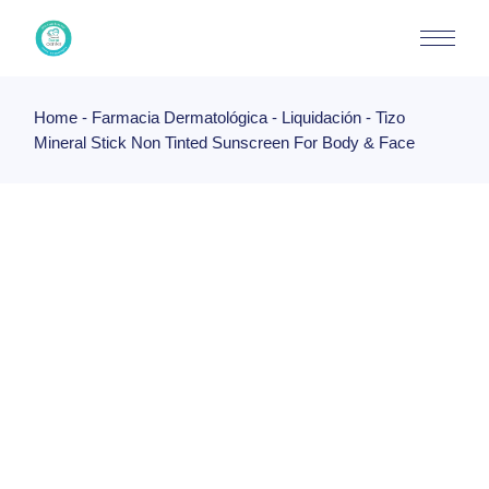
Skip
to
the
content
Home
Farmacia Dermatológica
Liquidación
Tizo
Mineral Stick Non Tinted Sunscreen For Body & Face