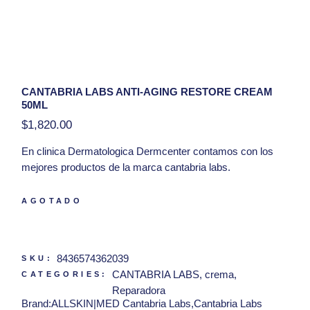
CANTABRIA LABS ANTI-AGING RESTORE CREAM
50ML
$
1,820.00
En clinica
Dermatologica Dermcenter
contamos con los
mejores productos de la marca cantabria labs.
PRESENTACIÓN:
50 ml
AGOTADO
Hola, tengo una duda con respecto al producto
Cantabria Labs Anti-Aging Restore Cream 50ml
8436574362039
SKU:
CANTABRIA LABS
,
crema
,
CATEGORIES:
Reparadora
Brand:
ALLSKIN|MED Cantabria Labs
,
Cantabria Labs