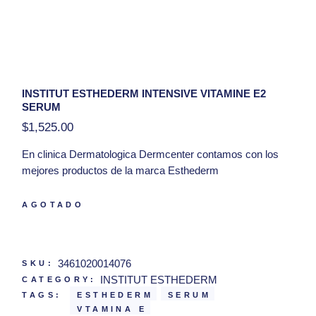
INSTITUT ESTHEDERM INTENSIVE VITAMINE E2
SERUM
$
1,525.00
En clinica Dermatologica Dermcenter contamos con los
mejores productos de la marca Esthederm
Suero con dos formas complementarias de vitamina E.
AGOTADO
Calma la piel sensible y la protege del estrés oxidativo
Hola, tengo una duda con respecto al producto
3461020014076
SKU:
Institut Esthederm Intensive Vitamine E2 Serum
INSTITUT ESTHEDERM
CATEGORY:
TAGS:
ESTHEDERM
SERUM
VTAMINA E