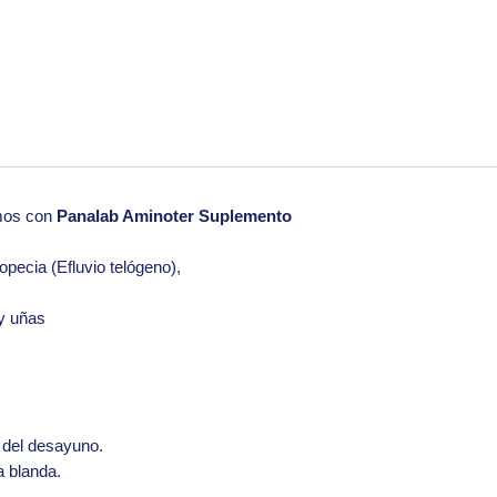
mos con
Panalab Aminoter Suplemento
opecia (Efluvio telógeno),
 y uñas
s del desayuno.
a blanda.