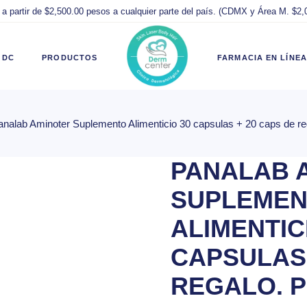
 a partir de $2,500.00 pesos a cualquier parte del país. (CDMX y Área M. $2
sar Cuenta
Todos los
Hot Sale 2026
productos
Compra Segura
 DC
PRODUCTOS
FARMACIA EN LÍNEA
 de Usuario
Productos
Productos
Originales
Originales
 de Deseos
Parabótica
Preguntas
analab Aminoter Suplemento Alimenticio 30 capsulas + 20 caps de
uenta
Todos los
Hot Sale 2026
to
Isispharma
Frecuentes
productos
Compra Segura
kout
Martiderm
Términos y
PANALAB 
suario
Productos
Productos
condiciones de
ing del Pedido
Hidratantes
Originales
Originales
venta
SUPLEME
Antiacné
eseos
Parabótica
Preguntas
Políticas de
ALIMENTIC
Isispharma
Frecuentes
Ventas,
Devoluciones y
Martiderm
Términos y
CAPSULAS 
Reembolsos
condiciones de
el Pedido
Hidratantes
venta
Aviso de
REGALO. 
Antiacné
Privacidad
Políticas de