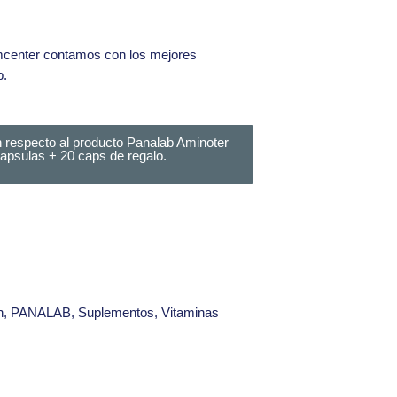
mcenter
contamos con los mejores
b.
 respecto al producto Panalab Aminoter
apsulas + 20 caps de regalo.
n
,
PANALAB
,
Suplementos
,
Vitaminas