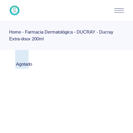
Skip
to
the
content
Home
Farmacia Dermatológica
DUCRAY
Ducray
Extra-doux 200ml
Agotado