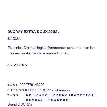
DUCRAY EXTRA-DOUX 200ML
$
220.00
En clínica Dermatológica Dermcenter contamos con los
mejores productos de la marca Ducray.
El producto de limpieza diaria para el cabello normal y
AGOTADO
delicado de toda la familia.
Hola, tengo una duda con respecto al producto
Ducray Extra-doux 200ml
3282770148299
SKU:
DUCRAY
,
shampoo
CATEGORIES:
TAGS:
DELICADO
DERMOPROTECTOR
DUCRAY
SHAMPOO
Brand:
DUCRAY