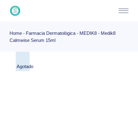
Skip
to
the
content
Home
Farmacia Dermatológica
MEDIK8
Medik8
Calmwise Serum 15ml
Agotado