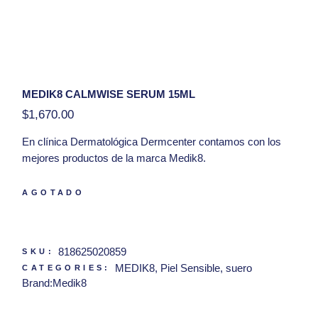
MEDIK8 CALMWISE SERUM 15ML
$
1,670.00
En clínica
Dermatológica Dermcenter
contamos con los
mejores productos de la marca Medik8.
Presentación:
15ml
AGOTADO
Hola, tengo una duda con respecto al producto
Medik8 Calmwise Serum 15ml
818625020859
SKU:
MEDIK8
,
Piel Sensible
,
suero
CATEGORIES:
Brand:
Medik8